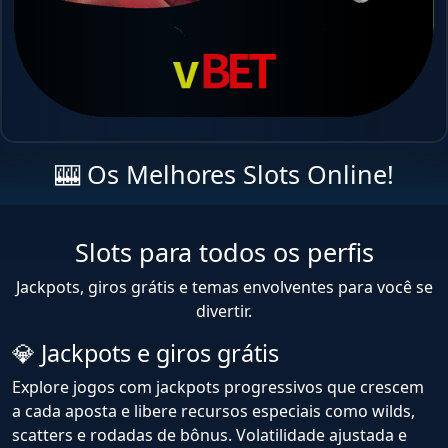
🎰 Os Melhores Slots Online!
Slots para todos os perfis
Jackpots, giros grátis e temas envolventes para você se
divertir.
💎 Jackpots e giros grátis
Explore jogos com jackpots progressivos que crescem
a cada aposta e libere recursos especiais como wilds,
scatters e rodadas de bônus. Volatilidade ajustada e