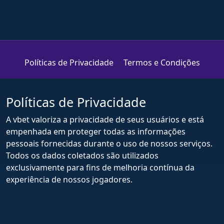
Políticas de Privacidade
Termos e Condições
Políticas de Privacidade
A vbet valoriza a privacidade de seus usuários e está
empenhada em proteger todas as informações
pessoais fornecidas durante o uso de nossos serviços.
Todos os dados coletados são utilizados
exclusivamente para fins de melhoria contínua da
experiência de nossos jogadores.