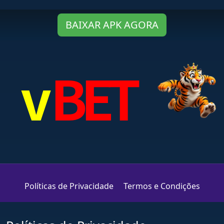
BAIXAR APK AGORA
Políticas de Privacidade
Termos e Condições