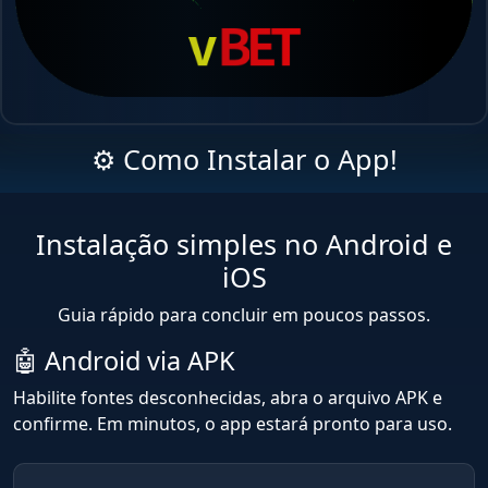
⚙️ Como Instalar o App!
Instalação simples no Android e
iOS
Guia rápido para concluir em poucos passos.
🤖 Android via APK
Habilite fontes desconhecidas, abra o arquivo APK e
confirme. Em minutos, o app estará pronto para uso.