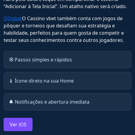
“Adicionar à Tela Inicial”. Um atalho nativo será criado.
QQqbet
O Cassino vbet também conta com jogos de
pôquer e torneios que desafiam sua estratégia e
habilidade, perfeitos para quem gosta de competir e
testar seus conhecimentos contra outros jogadores.
🧭 Passos simples e rápidos
📱 Ícone direto na sua Home
🔔 Notificações e abertura imediata
Ver iOS