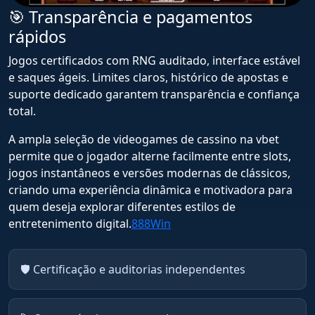
🎯 Transparência e pagamentos
rápidos
Jogos certificados com RNG auditado, interface estável
e saques ágeis. Limites claros, histórico de apostas e
suporte dedicado garantem transparência e confiança
total.
A ampla seleção de videogames de cassino na vbet
permite que o jogador alterne facilmente entre slots,
jogos instantâneos e versões modernas de clássicos,
criando uma experiência dinâmica e motivadora para
quem deseja explorar diferentes estilos de
entretenimento digital.
888Win
🛡️ Certificação e auditorias independentes