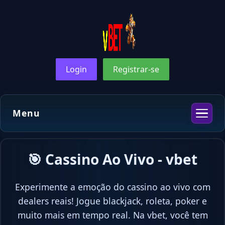
Login
Registrar-se
Menu
🎯 Cassino Ao Vivo - vbet
Experimente a emoção do cassino ao vivo com
dealers reais! Jogue blackjack, roleta, poker e
muito mais em tempo real. Na vbet, você tem