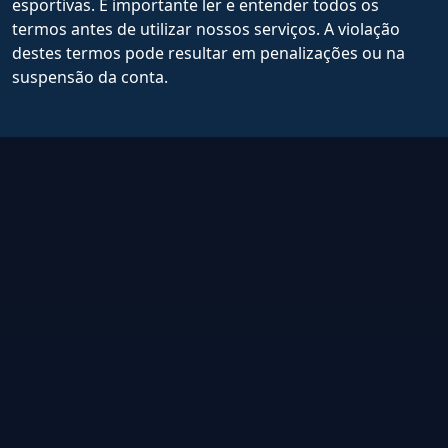
esportivas. É importante ler e entender todos os
termos antes de utilizar nossos serviços. A violação
destes termos pode resultar em penalizações ou na
suspensão da conta.