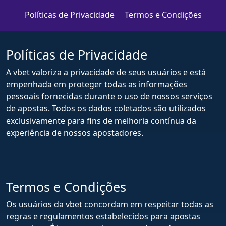
Políticas de Privacidade
Termos e Condições
Políticas de Privacidade
A vbet valoriza a privacidade de seus usuários e está
empenhada em proteger todas as informações
pessoais fornecidas durante o uso de nossos serviços
de apostas. Todos os dados coletados são utilizados
exclusivamente para fins de melhoria contínua da
experiência de nossos apostadores.
Termos e Condições
Os usuários da vbet concordam em respeitar todas as
regras e regulamentos estabelecidos para apostas